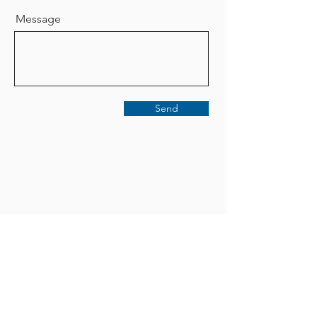
Message
Send
Stay connected with us
Enter Your Email